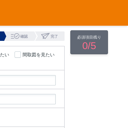
確認
完了
必須項目残り
0
/5
たい
間取図を見たい