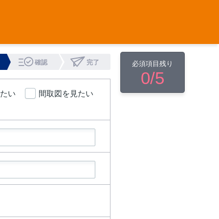
確認
完了
必須項目残り
0
/5
たい
間取図を見たい