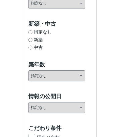
新築・中古
指定なし
新築
中古
築年数
情報の公開日
こだわり条件