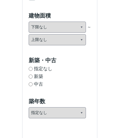
建物面積
新築・中古
指定なし
新築
中古
築年数