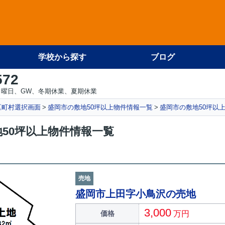
学校から探す
ブログ
572
日曜日、GW、冬期休業、夏期休業
区町村選択画面
盛岡市の敷地50坪以上物件情報一覧
盛岡市の敷地50坪以
50坪以上物件情報一覧
売地
盛岡市上田字小鳥沢の売地
3,000
価格
万円