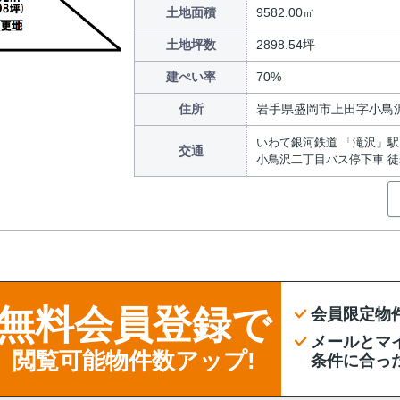
土地面積
9582.00㎡
土地坪数
2898.54坪
建ぺい率
70%
住所
岩手県盛岡市上田字小鳥
いわて銀河鉄道 「滝沢」駅 
交通
小鳥沢二丁目バス停下車 徒
無料会員登録で
会員限定物
メールとマ
閲覧可能物件数アップ!
条件に合っ