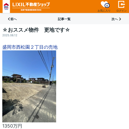
0
お気に入り
ログイン
前へ
記事一覧
次へ
☆おススメ物件 更地です☆
2025.06.12
盛岡市西松園２丁目の売地
1350万円