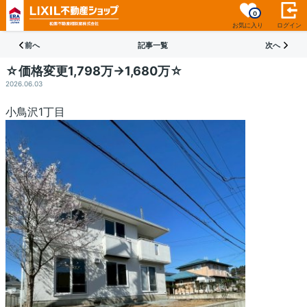
0
お気に入り
ログイン
前へ
記事一覧
次へ
☆価格変更1,798万→1,680万☆
2026.06.03
小鳥沢1丁目