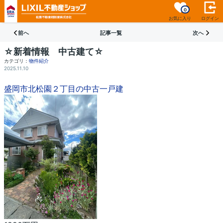
0
お気に入り
ログイン
前へ
記事一覧
次へ
☆新着情報 中古建て☆
カテゴリ：
物件紹介
2025.11.10
盛岡市北松園２丁目の中古一戸建