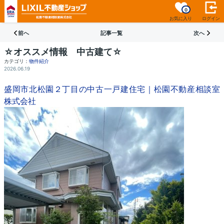
0
お気に入り
ログイン
前へ
記事一覧
次へ
☆オススメ情報 中古建て☆
カテゴリ：
物件紹介
2026.06.19
盛岡市北松園２丁目の中古一戸建住宅｜松園不動産相談室
株式会社