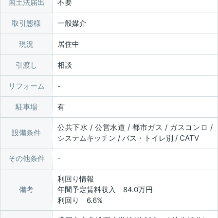
国土法届出
不要
取引態様
一般媒介
現況
居住中
引渡し
相談
リフォーム
駐車場
有
公共下水 / 公営水道 / 都市ガス / ガスコンロ /
設備条件
システムキッチン / バス・トイレ別 / CATV
その他条件
利回り情報
備考
年間予定賃料収入 84.0万円
利回り 6.6%