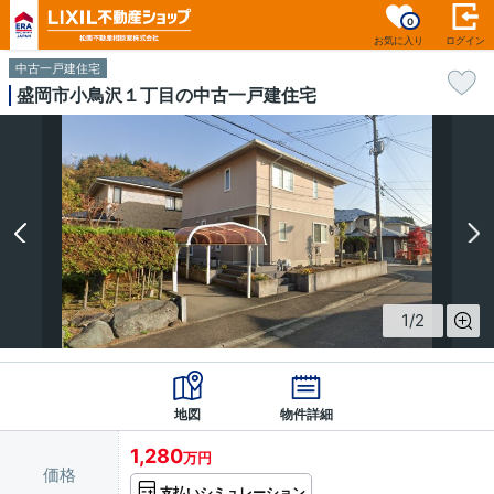
0
お気に入り
ログイン
中古一戸建住宅
盛岡市小鳥沢１丁目の中古一戸建住宅
1
/
2
地図
物件詳細
1,280
万円
価格
支払いシミュレーション