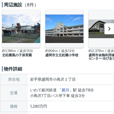
周辺施設
（8件）
約1,186ｍ / 徒歩15分
約906ｍ / 徒歩12分
約2,379ｍ / 徒
北松園風の子保育園
盛岡市立北松園小学校
盛岡市余熱利用
センター ゆぴあ
物件詳細
所在地
岩手県盛岡市小鳥沢１丁目
いわて銀河鉄道 「
厨川
」駅 徒歩79分
交通
小鳥沢1丁目バス停下車 徒歩3分
価格
1,280万円