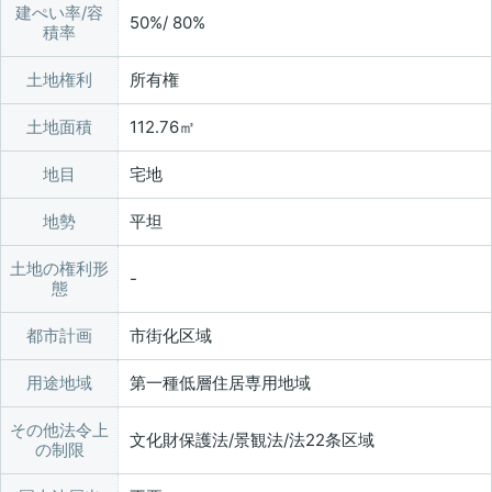
建ぺい率/容
50%/ 80%
積率
土地権利
所有権
土地面積
112.76㎡
地目
宅地
地勢
平坦
土地の権利形
態
都市計画
市街化区域
用途地域
第一種低層住居専用地域
その他法令上
文化財保護法/景観法/法22条区域
の制限