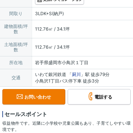
間取り
3LDK+S(納戸)
建物面積/坪
112.76㎡ / 34.1坪
数
土地面積/坪
112.76㎡ / 34.1坪
数
所在地
岩手県盛岡市小鳥沢１丁目
いわて銀河鉄道 「
厨川
」駅 徒歩79分
交通
小鳥沢1丁目バス停下車 徒歩3分
お問い合わせ
電話する
セールスポイント
収益物件です。近隣に小学校や児童公園もあり、子育てしやすい環
境です。