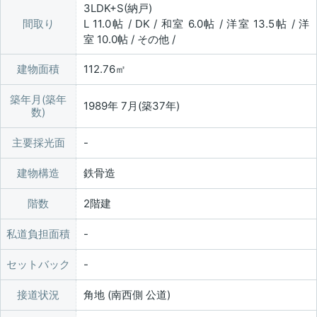
3LDK+S(納戸)
間取り
L 11.0帖 / DK / 和室 6.0帖 / 洋室 13.5帖 / 洋
室 10.0帖 / その他 /
建物面積
112.76㎡
築年月(築年
1989年 7月(築37年)
数)
主要採光面
建物構造
鉄骨造
階数
2階建
私道負担面積
セットバック
接道状況
角地 (南西側 公道)