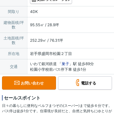
間取り
4DK
建物面積/坪
95.55㎡ / 28.9坪
数
土地面積/坪
252.29㎡ / 76.31坪
数
所在地
岩手県盛岡市松園２丁目
いわて銀河鉄道 「
巣子
」駅 徒歩89分
交通
松園小学校前バス停下車 徒歩1分
お問い合わせ
電話する
セールスポイント
日々の暮らしに便利なベルフまつぞの(スーパー)まで徒歩６分です。
バス停は徒歩1分です。住環境が良好だと、自然と気持ちにゆとりが