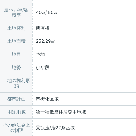
建ぺい率/容
40%/ 80%
積率
土地権利
所有権
土地面積
252.29㎡
地目
宅地
地勢
ひな段
土地の権利形
態
都市計画
市街化区域
用途地域
第一種低層住居専用地域
その他法令上
景観法/法22条区域
の制限