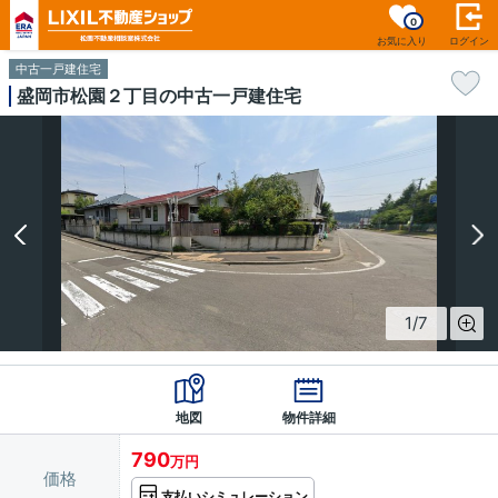
0
お気に入り
ログイン
中古一戸建住宅
盛岡市松園２丁目の中古一戸建住宅
1
/
7
地図
物件詳細
790
万円
価格
支払いシミュレーション