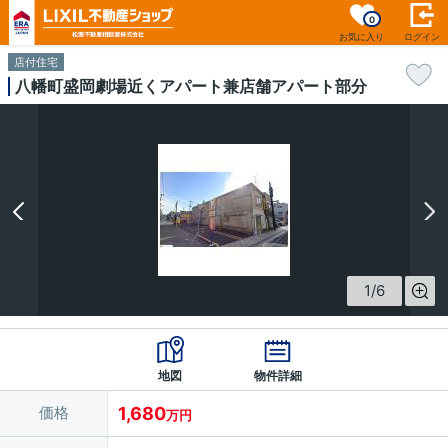
0
お気に入り
ログイン
店付住宅
八幡町盛岡劇場近くアパート兼店舗アパート部分
1
/
6
地図
物件詳細
価格
1,680
万円