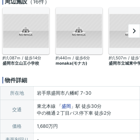
周辺施設
（16件）
約1,087ｍ / 徒歩14分
約440ｍ / 徒歩6分
約1,507ｍ / 徒歩
盛岡市立山王小学校
monaka(モナカ)
盛岡市立城東中
物件詳細
所在地
岩手県盛岡市八幡町 7-30
東北本線 「
盛岡
」駅 徒歩30分
交通
中の橋通２丁目バス停下車 徒歩2分
価格
1,680万円
表面利回り