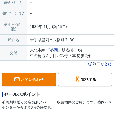
表面利回り
想定年間収入
築年月(築年
1980年 11月 (築45年)
数)
所在地
岩手県盛岡市八幡町 7-30
東北本線 「
盛岡
」駅 徒歩30分
交通
中の橋通２丁目バス停下車 徒歩2分
利回りとは
お問い合わせ
電話する
セールスポイント
盛岡劇場近くの店舗兼アパート、収益物件のご紹介です。盛岡バス
センターから徒歩6分の好立地。