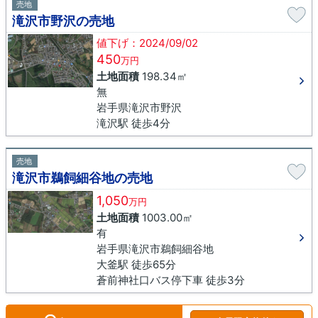
売地
滝沢市野沢の売地
値下げ：2024/09/02
450
万円
土地面積
198.34㎡
無
岩手県滝沢市野沢
滝沢駅 徒歩4分
売地
滝沢市鵜飼細谷地の売地
1,050
万円
土地面積
1003.00㎡
有
岩手県滝沢市鵜飼細谷地
大釜駅 徒歩65分
蒼前神社口バス停下車 徒歩3分