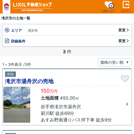
0
お気に入り
ログイン
滝沢市の土地一覧
変更
エリア
滝沢市
変更
詳細条件
3
件
1～3件表示 /3件
売地
滝沢市湯舟沢の売地
150
万円
土地面積
493.00㎡
岩手県滝沢市湯舟沢
厨川駅 徒歩69分
あすみ野南通りバス停下車 徒歩9分