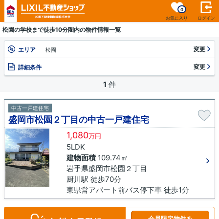
0
お気に入り
ログイン
松園の学校まで徒歩10分圏内の物件情報一覧
変更
エリア
松園
変更
詳細条件
1
件
中古一戸建住宅
盛岡市松園２丁目の中古一戸建住宅
1,080
万円
5LDK
建物面積
109.74㎡
岩手県盛岡市松園２丁目
厨川駅 徒歩70分
東県営アパート前バス停下車 徒歩1分
会員限定物件を