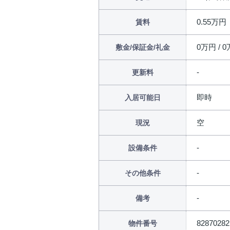
0.55万円
賃料
0万円 / 0
敷金/保証金/礼金
更新料
即時
入居可能日
空
現況
設備条件
その他条件
備考
82870282
物件番号