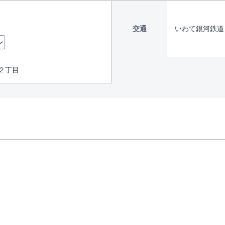
交通
いわて銀河鉄道
ン
２丁目