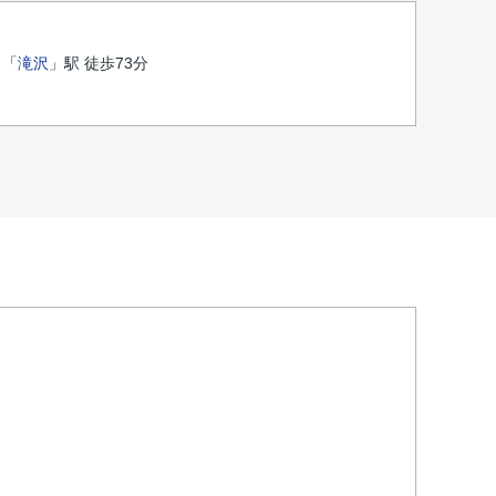
 「
滝沢
」駅 徒歩73分