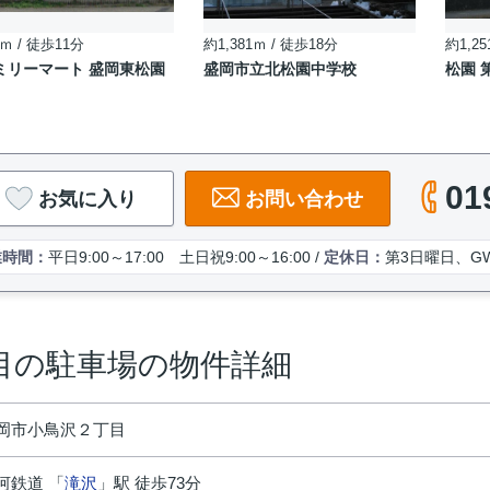
ｍ / 徒歩11分
約1,381ｍ / 徒歩18分
約1,25
ミリーマート 盛岡東松園
盛岡市立北松園中学校
松園 
01
お気に入り
お問い合わせ
業時間：
平日9:00～17:00 土日祝9:00～16:00 /
定休日：
第3日曜日、G
目の駐車場の物件詳細
岡市小鳥沢２丁目
河鉄道 「
滝沢
」駅 徒歩73分