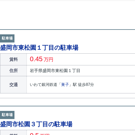
駐車場
盛岡市東松園１丁目の駐車場
0.45
賃料
万円
住所
岩手県
盛岡市
東松園
１丁目
交通
いわて銀河鉄道
「
巣子
」駅 徒歩87分
駐車場
盛岡市松園３丁目の駐車場