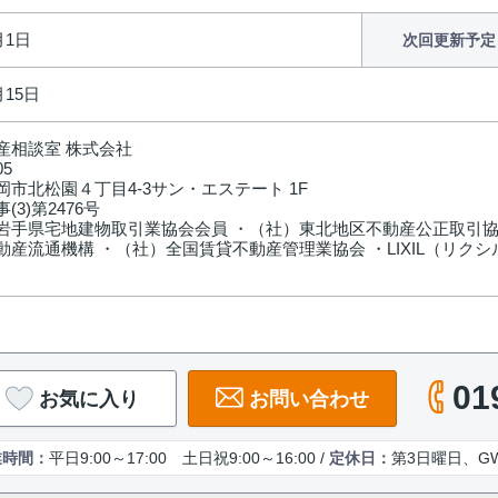
月1日
次回更新予定
月15日
産相談室 株式会社
05
岡市北松園４丁目4-3サン・エステート 1F
(3)第2476号
岩手県宅地建物取引業協会会員 ・（社）東北地区不動産公正取引協
動産流通機構 ・（社）全国賃貸不動産管理業協会 ・LIXIL（リクシ
01
お気に入り
お問い合わせ
業時間：
平日9:00～17:00 土日祝9:00～16:00 /
定休日：
第3日曜日、G