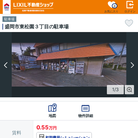
0
お気に入り
ログイン
駐車場
盛岡市東松園３丁目の駐車場
1
/
3
地図
物件詳細
0.55
万円
賃料
初期費用シミュレーション