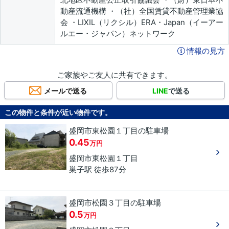
動産流通機構 ・（社）全国賃貸不動産管理業協
会 ・LIXIL（リクシル）ERA・Japan（イーアー
ルエー・ジャパン）ネットワーク
情報の見方
ご家族やご友人に共有できます。
メールで送る
LINE
で送る
この物件と条件が近い物件です。
盛岡市東松園１丁目の駐車場
0.45
万円
盛岡市
東松園
１丁目
巣子駅 徒歩87分
盛岡市松園３丁目の駐車場
0.5
万円