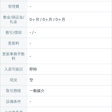
管理費
敷金/保証金/
0ヶ月 / 0ヶ月 / 0ヶ月
礼金
敷引/償却
- / -
更新料
更新事務手数
料
入居可能日
即時
現況
空
取引態様
一般媒介
設備条件