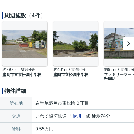
周辺施設
（4件）
約297ｍ / 徒歩4分
約461ｍ / 徒歩6分
約95ｍ / 徒歩2
盛岡市立東松園小学校
盛岡市立松園中学校
ファミリーマート
松園店
物件詳細
所在地
岩手県盛岡市東松園３丁目
交通
いわて銀河鉄道 「
厨川
」駅 徒歩74分
賃料
0.55万円