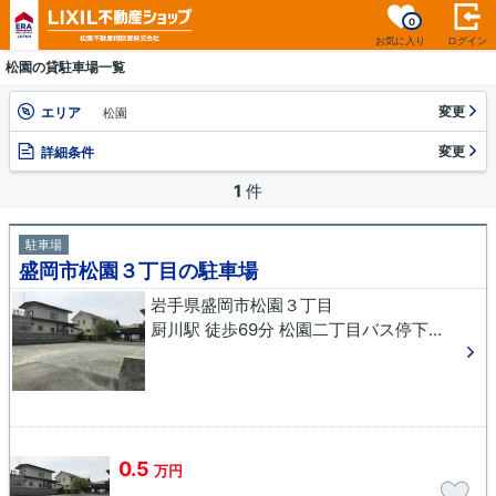
0
お気に入り
ログイン
松園の貸駐車場一覧
変更
エリア
松園
変更
詳細条件
1
件
駐車場
盛岡市松園３丁目の駐車場
岩手県盛岡市松園３丁目
厨川駅 徒歩69分 松園二丁目バス停下車 徒歩2分
0.5
万円