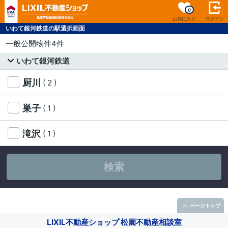
0
お気に入り
ログイン
いわて銀河鉄道の駅選択画面
一般公開物件4件
いわて銀河鉄道
厨川
( 2 )
巣子
( 1 )
滝沢
( 1 )
検索
ページトップ
LIXIL不動産ショップ 松園不動産相談室