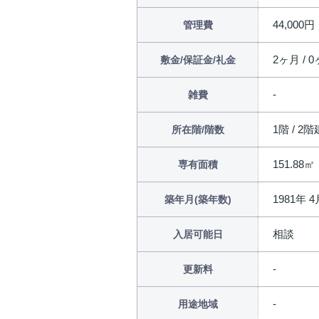
44,000円
管理費
2ヶ月 / 0
敷金/保証金/礼金
雑費
1階 / 2
所在階/階数
151.88㎡
専有面積
1981年 4
築年月(築年数)
相談
入居可能日
更新料
用途地域