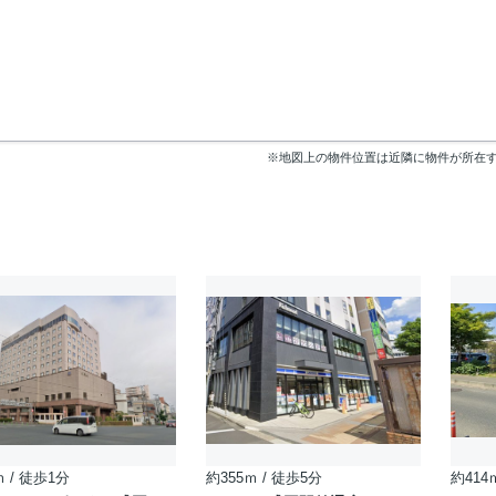
※地図上の物件位置は近隣に物件が所在
ｍ / 徒歩1分
約355ｍ / 徒歩5分
約414