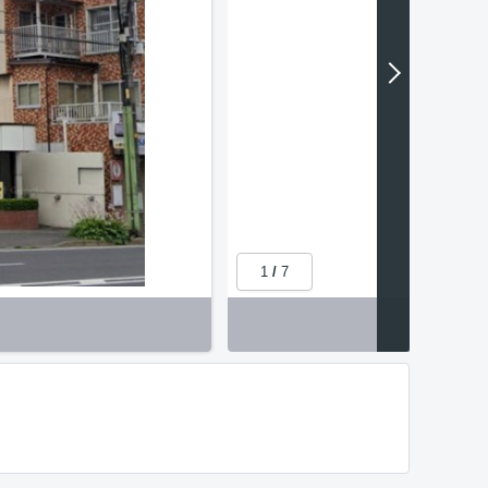
1
/
7