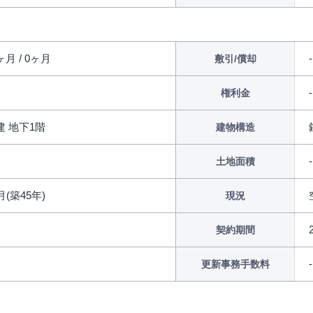
ヶ月 / 0ヶ月
-
敷引/償却
権利金
階建 地下1階
建物構造
土地面積
月(築45年)
現況
契約期間
更新事務手数料