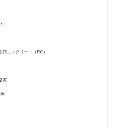
 / -
鉄筋コンクリート（RC）
空家
2年