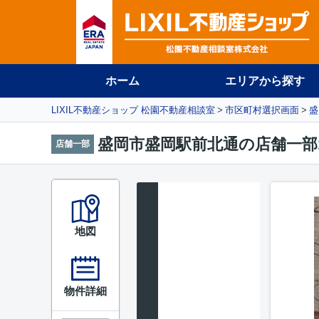
ホーム
エリアから探す
LIXIL不動産ショップ 松園不動産相談室
市区町村選択画面
盛
盛岡市盛岡駅前北通の店舗一部
店舗一部
地図
物件詳細