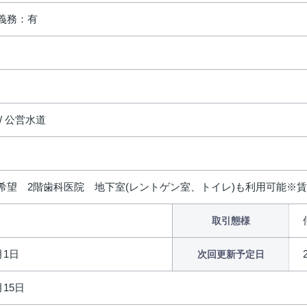
義務：有
/ 公営水道
希望 2階歯科医院 地下室(レントゲン室、トイレ)も利用可能※
取引態様
月1日
次回更新予定日
月15日