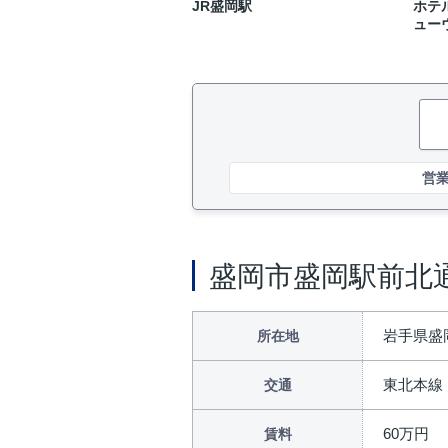
JR盛岡駅
ホテ
ュー
営
盛岡市盛岡駅前北
岩手県盛岡
所在地
東北本線
交通
60万円
賃料