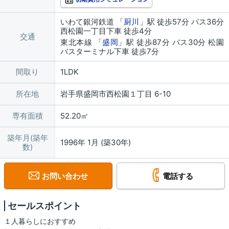
いわて銀河鉄道 「
厨川
」駅 徒歩57分 バス36分
西松園一丁目下車 徒歩4分
交通
東北本線 「
盛岡
」駅 徒歩87分 バス30分 松園
バスターミナル下車 徒歩7分
間取り
1LDK
所在地
岩手県盛岡市西松園１丁目 6-10
専有面積
52.20㎡
築年月(築年
1996年 1月 (築30年)
数)
お問い合わせ
電話する
セールスポイント
１人暮らしにおすすめ