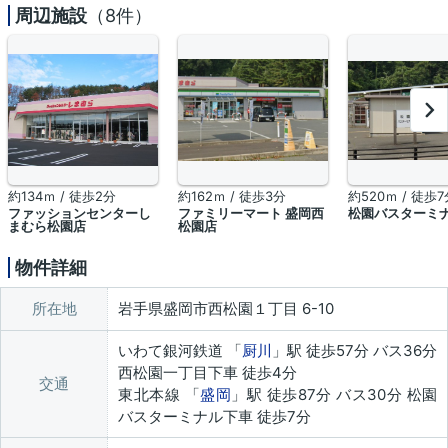
周辺施設
（8件）
約134ｍ / 徒歩2分
約162ｍ / 徒歩3分
約520ｍ / 徒歩7
ファッションセンターし
ファミリーマート 盛岡西
松園バスターミ
まむら松園店
松園店
物件詳細
所在地
岩手県盛岡市西松園１丁目 6-10
いわて銀河鉄道 「
厨川
」駅 徒歩57分 バス36分
西松園一丁目下車 徒歩4分
交通
東北本線 「
盛岡
」駅 徒歩87分 バス30分 松園
バスターミナル下車 徒歩7分