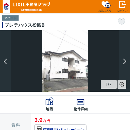
0
お気に入り
ログイン
アパート
プレテハウス松園B
1
/
7
地図
物件詳細
3.9
万円
賃料
初期費用シミュレーション