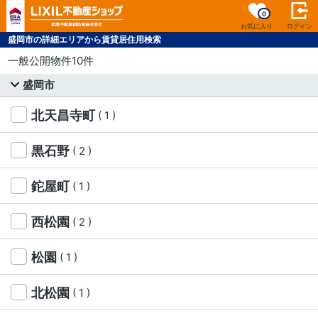
0
お気に入り
ログイン
盛岡市の詳細エリアから賃貸居住用検索
一般公開物件10件
盛岡市
北天昌寺町
( 1 )
黒石野
( 2 )
鉈屋町
( 1 )
西松園
( 2 )
松園
( 1 )
北松園
( 1 )