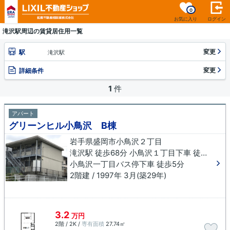
0
お気に入り
ログイン
滝沢駅周辺の賃貸居住用一覧
変更
駅
滝沢駅
変更
詳細条件
1
件
アパート
グリーンヒル小鳥沢 B棟
岩手県盛岡市小鳥沢２丁目
滝沢駅 徒歩68分 小鳥沢１丁目下車 徒歩3分
小鳥沢一丁目バス停下車 徒歩5分
2階建 / 1997年 3月(築29年)
3.2
万円
2階 / 2K /
専有面積
27.74㎡