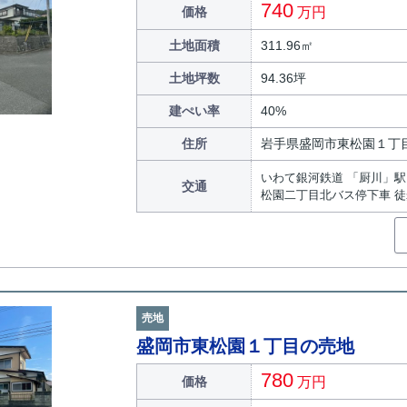
740
価格
万円
土地面積
311.96㎡
土地坪数
94.36坪
建ぺい率
40%
住所
岩手県盛岡市東松園１丁
いわて銀河鉄道 「厨川」駅 
交通
松園二丁目北バス停下車 徒
売地
盛岡市東松園１丁目の売地
780
価格
万円