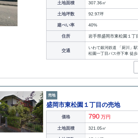
土地面積
307.36㎡
土地坪数
92.97坪
建ぺい率
40%
住所
岩手県盛岡市東松園１丁
いわて銀河鉄道 「厨川」駅 
交通
松園一丁目バス停下車 徒歩
売地
盛岡市東松園１丁目の売地
790
価格
万円
土地面積
321.05㎡