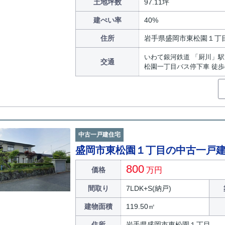
土地坪数
97.11坪
建ぺい率
40%
住所
岩手県盛岡市東松園１丁
いわて銀河鉄道 「厨川」駅 
交通
松園一丁目バス停下車 徒歩
中古一戸建住宅
盛岡市東松園１丁目の中古一戸
800
価格
万円
間取り
7LDK+S(納戸)
建物面積
119.50㎡
住所
岩手県盛岡市東松園１丁目