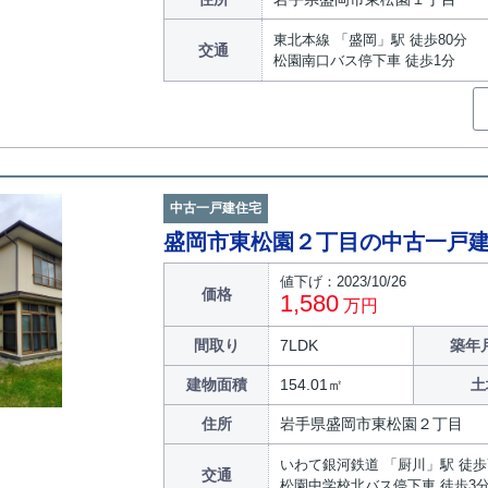
東北本線 「盛岡」駅 徒歩80分
交通
松園南口バス停下車 徒歩1分
中古一戸建住宅
盛岡市東松園２丁目の中古一戸
値下げ：2023/10/26
価格
1,580
万円
間取り
7LDK
築年月
建物面積
154.01㎡
土
住所
岩手県盛岡市東松園２丁目
いわて銀河鉄道 「厨川」駅 徒歩
交通
松園中学校北バス停下車 徒歩3