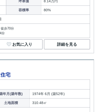
坪単価
8.14万円
容積率
80%
目
徒歩70分
4分
お気に入り
詳細を見る
建住宅
築年月(築年数)
1974年 6月 (築52年)
土地面積
310.48㎡