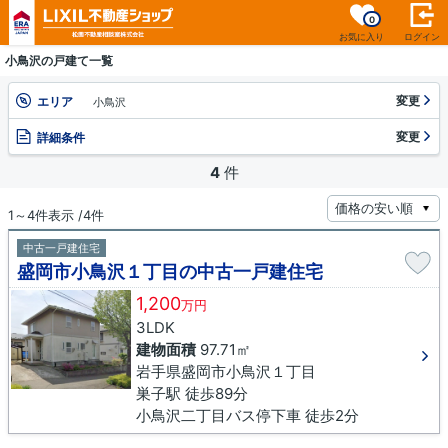
0
お気に入り
ログイン
小鳥沢の戸建て一覧
変更
エリア
小鳥沢
変更
詳細条件
4
件
1～4件表示 /4件
中古一戸建住宅
盛岡市小鳥沢１丁目の中古一戸建住宅
1,200
万円
3LDK
建物面積
97.71㎡
岩手県盛岡市小鳥沢１丁目
巣子駅 徒歩89分
小鳥沢二丁目バス停下車 徒歩2分