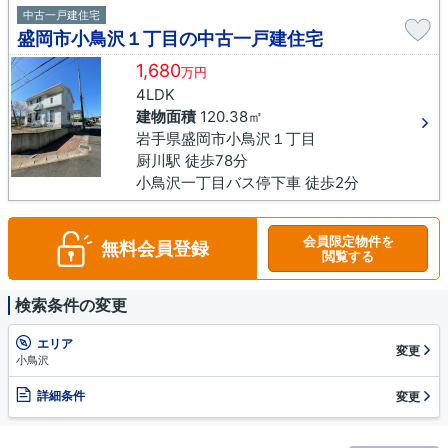
中古一戸建住宅
盛岡市小鳥沢１丁目の中古一戸建住宅
1,680
万円
4LDK
建物面積
120.38㎡
岩手県盛岡市小鳥沢１丁目
厨川駅 徒歩78分
小鳥沢一丁目バス停下車 徒歩2分
会員限定物件を
無料会員登録
閲覧する
検索条件の変更
エリア
変更
小鳥沢
詳細条件
変更