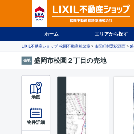
ホーム
エリアから探す
LIXIL不動産ショップ 松園不動産相談室
市区町村選択画面
盛
盛岡市松園２丁目の売地
売地
地図
物件詳細