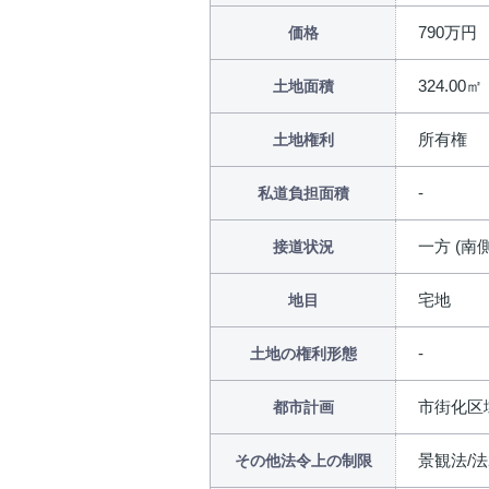
790万円
価格
324.00㎡
土地面積
所有権
土地権利
私道負担面積
一方 (南側
接道状況
宅地
地目
土地の権利形態
市街化区
都市計画
景観法/法
その他法令上の制限