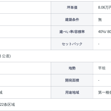
8.06万
坪単価
無
建築条件
40%/ 8
建ぺい率/容積率
セットバック
 公道)
平坦
地勢
開発面積
域
第一種
用途地域
22条区域