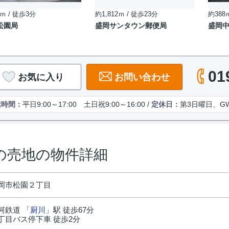
ｍ / 徒歩3分
約1,812ｍ / 徒歩23分
約388
松園局
盛岡サンタウン郵便局
盛岡
01
お気に入り
お問い合わせ
業時間：
平日9:00～17:00 土日祝9:00～16:00 /
定休日：
第3日曜日、G
の売地の物件詳細
岡市松園２丁目
河鉄道 「
厨川
」駅 徒歩67分
丁目バス停下車 徒歩2分