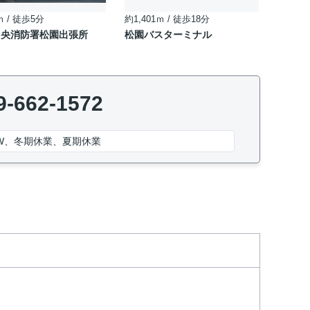
ｍ / 徒歩5分
約1,401ｍ / 徒歩18分
中央消防署松園出張所
松園バスターミナル
9-662-1572
W、冬期休業、夏期休業