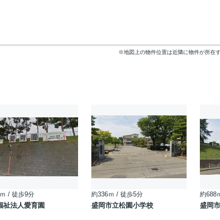
※地図上の物件位置は近隣に物件が所在
ｍ / 徒歩9分
約336ｍ / 徒歩5分
約688
福祉法人愛育園
盛岡市立松園小学校
盛岡