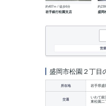
約407ｍ / 徒歩6分
約239
岩手銀行松園支店
盛岡
営
盛岡市松園２丁目
岩手県盛
所在地
いわて銀
交通
東松園二