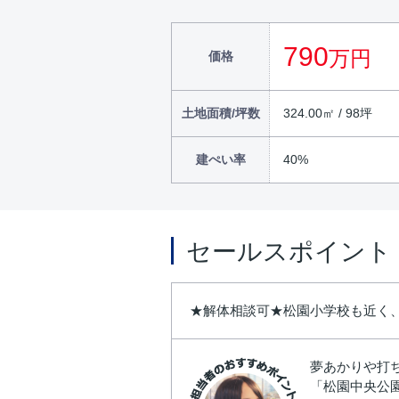
790
万円
価格
土地面積/坪数
324.00㎡ / 98坪
建ぺい率
40%
セールスポイント
★解体相談可★松園小学校も近く
夢あかりや打
「松園中央公