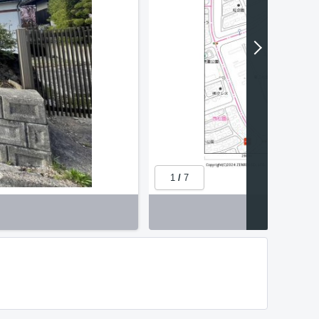
1
/
7