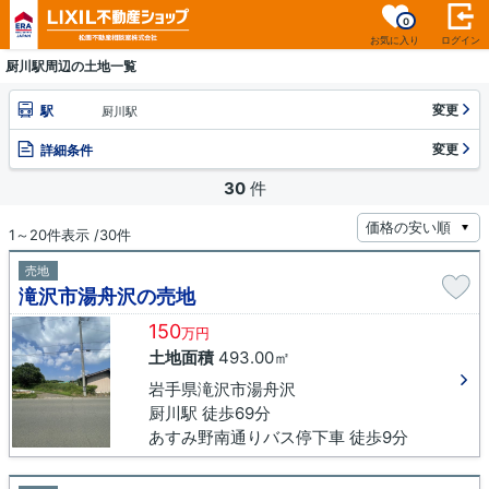
0
お気に入り
ログイン
厨川駅周辺の土地一覧
変更
駅
厨川駅
変更
詳細条件
30
件
1～20件表示 /30件
売地
滝沢市湯舟沢の売地
150
万円
土地面積
493.00㎡
岩手県滝沢市湯舟沢
厨川駅 徒歩69分
あすみ野南通りバス停下車 徒歩9分