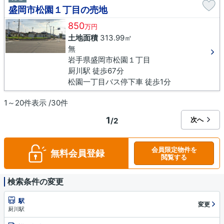
盛岡市松園１丁目の売地
850
万円
土地面積
313.99㎡
無
岩手県盛岡市松園１丁目
厨川駅 徒歩67分
松園一丁目バス停下車 徒歩1分
1～20件表示 /30件
1
次へ
/2
会員限定物件を
無料会員登録
閲覧する
検索条件の変更
駅
変更
厨川駅