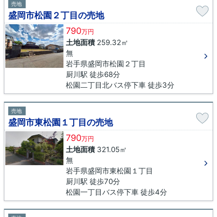
売地
盛岡市松園２丁目の売地
790
万円
土地面積
259.32㎡
無
岩手県盛岡市松園２丁目
厨川駅 徒歩68分
松園二丁目北バス停下車 徒歩3分
売地
盛岡市東松園１丁目の売地
790
万円
土地面積
321.05㎡
無
岩手県盛岡市東松園１丁目
厨川駅 徒歩70分
松園一丁目バス停下車 徒歩4分