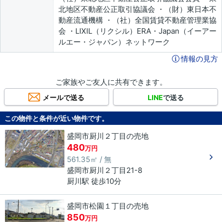
北地区不動産公正取引協議会 ・（財）東日本不
動産流通機構 ・（社）全国賃貸不動産管理業協
会 ・LIXIL（リクシル）ERA・Japan（イーアー
ルエー・ジャパン）ネットワーク
情報の見方
ご家族やご友人に共有できます。
メールで送る
LINE
で送る
この物件と条件が近い物件です。
盛岡市厨川２丁目の売地
480
万円
561.35㎡ / 無
盛岡市
厨川
２丁目
21-8
厨川駅 徒歩10分
盛岡市松園１丁目の売地
850
万円