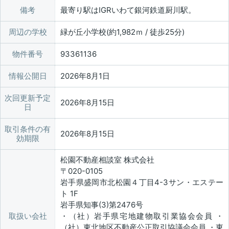
備考
最寄り駅はIGRいわて銀河鉄道厨川駅。
周辺の学校
緑が丘小学校(約1,982ｍ / 徒歩25分)
物件番号
93361136
情報公開日
2026年8月1日
次回更新予定
2026年8月15日
日
取引条件の有
2026年8月15日
効期限
松園不動産相談室 株式会社
〒020-0105
岩手県盛岡市北松園４丁目4-3サン・エステー
ト 1F
岩手県知事(3)第2476号
取扱い会社
・（社）岩手県宅地建物取引業協会会員 ・
（社）東北地区不動産公正取引協議会会員 ・東