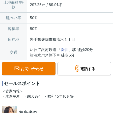
土地面積/坪
297.25㎡ / 89.91坪
数
建ぺい率
50%
容積率
80%
所在地
岩手県盛岡市箱清水１丁目
いわて銀河鉄道 「
厨川
」駅 徒歩20分
交通
箱清水バス停下車 徒歩5分
お問い合わせ
電話する
セールスポイント
＜古家情報＞
・木造平屋 ・86.08㎡ ・昭和45年10月築
担当者の