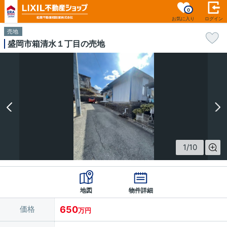
0
お気に入り
ログイン
売地
盛岡市箱清水１丁目の売地
1
/
10
地図
物件詳細
価格
650
万円