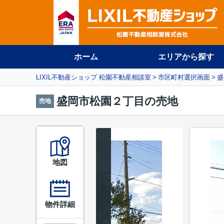
ホーム
エリアから探す
LIXIL不動産ショップ 松園不動産相談室
市区町村選択画面
盛
盛岡市松園２丁目の売地
売地
地図
物件詳細