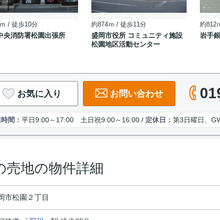
ｍ / 徒歩10分
約874ｍ / 徒歩11分
約812
中央消防署松園出張所
盛岡市役所 コミュニティ施設
岩手
松園地区活動センター
01
お気に入り
お問い合わせ
業時間：
平日9:00～17:00 土日祝9:00～16:00 /
定休日：
第3日曜日、G
の売地の物件詳細
岡市松園２丁目