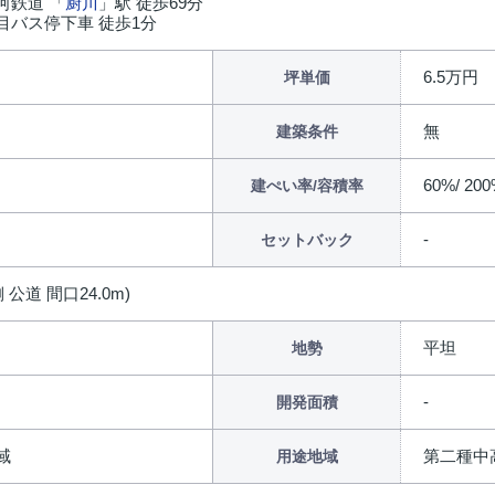
河鉄道 「
厨川
」駅 徒歩69分
目バス停下車 徒歩1分
6.5万円
坪単価
無
建築条件
60%/ 20
建ぺい率/容積率
セットバック
 公道 間口24.0m)
平坦
地勢
開発面積
域
第二種中
用途地域