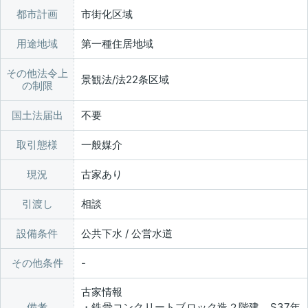
都市計画
市街化区域
用途地域
第一種住居地域
その他法令上
景観法/法22条区域
の制限
国土法届出
不要
取引態様
一般媒介
現況
古家あり
引渡し
相談
設備条件
公共下水 / 公営水道
その他条件
古家情報
備考
・鉄骨コンクリートブロック造２階建 S37年