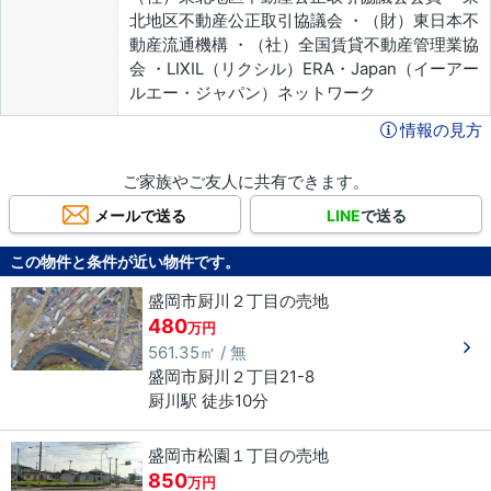
北地区不動産公正取引協議会 ・（財）東日本不
動産流通機構 ・（社）全国賃貸不動産管理業協
会 ・LIXIL（リクシル）ERA・Japan（イーアー
ルエー・ジャパン）ネットワーク
情報の見方
ご家族やご友人に共有できます。
メールで送る
LINE
で送る
この物件と条件が近い物件です。
盛岡市厨川２丁目の売地
480
万円
561.35㎡ / 無
盛岡市
厨川
２丁目
21-8
厨川駅 徒歩10分
盛岡市松園１丁目の売地
850
万円