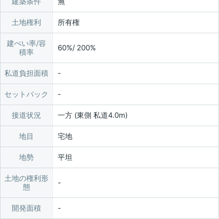
建築条件
無
土地権利
所有権
建ぺい率/容
60%/ 200%
積率
私道負担面積
セットバック
接道状況
一方 (東側 私道4.0m)
地目
宅地
地勢
平坦
土地の権利形
態
開発面積