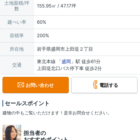
土地面積/坪
155.95㎡ / 47.17坪
数
建ぺい率
60%
容積率
200%
所在地
岩手県盛岡市上田堤２丁目
東北本線 「
盛岡
」駅 徒歩61分
交通
上田堤北口バス停下車 徒歩2分
お問い合わせ
電話する
セールスポイント
建物の中もご覧いただけます！是非お問合せください。
担当者の
おすすめポイント