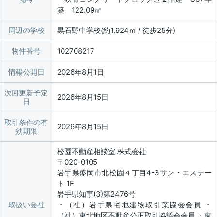
築 122.09㎡
周辺の学校
黒石野中学校(約1,924ｍ / 徒歩25分)
物件番号
102708217
情報公開日
2026年8月1日
次回更新予定
2026年8月15日
日
取引条件の有
2026年8月15日
効期限
松園不動産相談室 株式会社
〒020-0105
岩手県盛岡市北松園４丁目4-3サン・エステー
ト 1F
岩手県知事(3)第2476号
取扱い会社
・（社）岩手県宅地建物取引業協会会員 ・
（社）東北地区不動産公正取引協議会会員 ・東