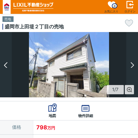
0
お気に入り
ログイン
売地
盛岡市上田堤２丁目の売地
1
/
7
地図
物件詳細
価格
798
万円