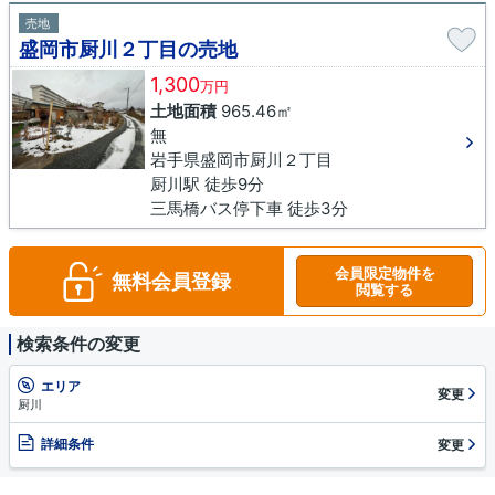
売地
盛岡市厨川２丁目の売地
1,300
万円
土地面積
965.46㎡
無
岩手県盛岡市厨川２丁目
厨川駅 徒歩9分
三馬橋バス停下車 徒歩3分
会員限定物件を
無料会員登録
閲覧する
検索条件の変更
エリア
変更
厨川
詳細条件
変更