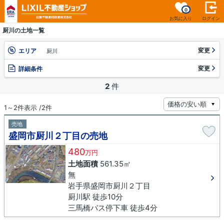
0
お気に入り
ログイン
厨川の土地一覧
変更
エリア
厨川
変更
詳細条件
2
件
1～2件表示 /2件
売地
盛岡市厨川２丁目の売地
480
万円
土地面積
561.35㎡
無
岩手県盛岡市厨川２丁目
厨川駅 徒歩10分
三馬橋バス停下車 徒歩4分