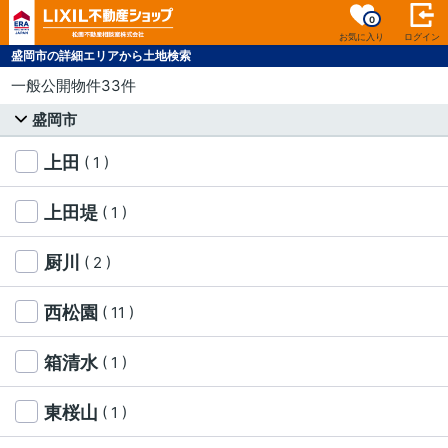
0
お気に入り
ログイン
盛岡市の詳細エリアから土地検索
一般公開物件33件
盛岡市
上田
( 1 )
上田堤
( 1 )
厨川
( 2 )
西松園
( 11 )
箱清水
( 1 )
東桜山
( 1 )