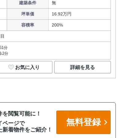
建築条件
無
坪単価
16.92万円
容積率
200%
丁目
61分
歩2分
お気に入り
詳細を見る
件を閲覧可能に！
無料登録
イページで
た新着物件をご紹介！