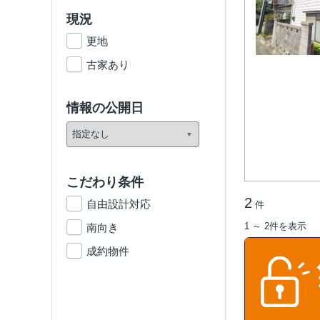
現況
更地
古家あり
情報の公開日
こだわり条件
2
自由設計対応
件
1 ～ 2件を表示
南向き
成約物件