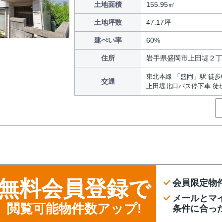
土地面積
155.95㎡
土地坪数
47.17坪
建ぺい率
60%
住所
岩手県盛岡市上田堤２
東北本線 「盛岡」駅 徒歩
交通
上田堤北口バス停下車 徒
無料会員登録で
会員限定物
メールとマ
閲覧可能物件数アップ!
条件に合っ