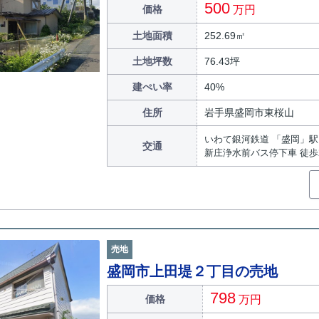
500
価格
万円
土地面積
252.69㎡
土地坪数
76.43坪
建ぺい率
40%
住所
岩手県盛岡市東桜山
いわて銀河鉄道 「盛岡」駅 
交通
新庄浄水前バス停下車 徒歩
売地
盛岡市上田堤２丁目の売地
798
価格
万円