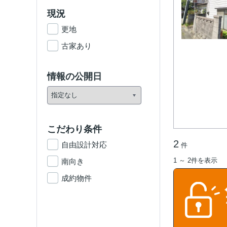
現況
更地
古家あり
情報の公開日
こだわり条件
2
自由設計対応
件
1 ～ 2件を表示
南向き
成約物件