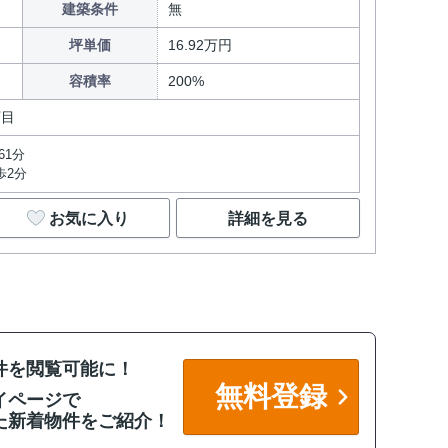
建築条件
無
坪単価
16.92万円
容積率
200%
丁目
61分
歩2分
お気に入り
詳細を見る
件を閲覧可能に！
無料登録
イページで
た新着物件をご紹介！