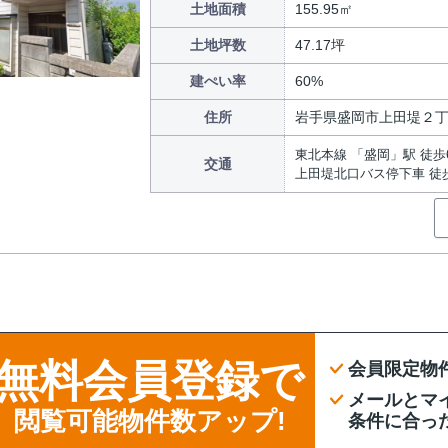
土地面積
155.95㎡
土地坪数
47.17坪
建ぺい率
60%
住所
岩手県盛岡市上田堤２
東北本線 「盛岡」駅 徒歩
交通
上田堤北口バス停下車 徒
無料会員登録で
会員限定物
メールとマ
閲覧可能物件数アップ!
条件に合っ