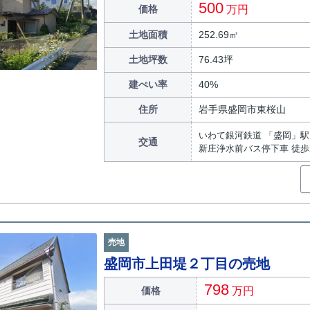
500
価格
万円
土地面積
252.69㎡
土地坪数
76.43坪
建ぺい率
40%
住所
岩手県盛岡市東桜山
いわて銀河鉄道 「盛岡」駅 
交通
新庄浄水前バス停下車 徒歩
売地
盛岡市上田堤２丁目の売地
798
価格
万円