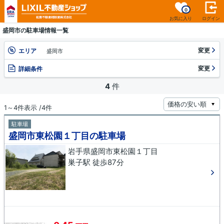
0
お気に入り
ログイン
盛岡市の駐車場情報一覧
変更
エリア
盛岡市
変更
詳細条件
4
件
1～4件表示 /4件
駐車場
盛岡市東松園１丁目の駐車場
岩手県盛岡市東松園１丁目
巣子駅 徒歩87分