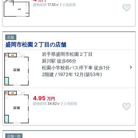
建物面積
17.35㎡ /
土地面積
店舗
盛岡市松園２丁目の店舗
岩手県盛岡市松園２丁目
厨川駅 徒歩66分
松園小学校前バス停下車 徒歩1分
2階建 / 1972年 12月(築53年)
4.95
万円
建物面積
34.62㎡ /
土地面積
店舗一部