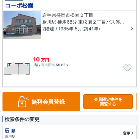
コーポ松園
岩手県盛岡市松園２丁目
厨川駅 徒歩68分 東松園２丁目バス停下車 徒歩2分
2階建 / 1985年 5月(築41年)
10
万円
1階 /
専有面積
59.62㎡
会員限定物件を
無料会員登録
閲覧する
検索条件の変更
駅
変更
厨川駅