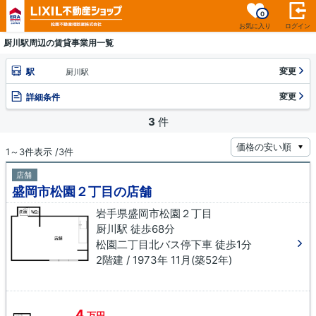
0
お気に入り
ログイン
厨川駅周辺の賃貸事業用一覧
変更
駅
厨川駅
変更
詳細条件
3
件
1～3件表示 /3件
店舗
盛岡市松園２丁目の店舗
岩手県盛岡市松園２丁目
厨川駅 徒歩68分
松園二丁目北バス停下車 徒歩1分
2階建 / 1973年 11月(築52年)
4
万円