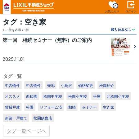
0
お気に入り
ログイン
タグ：空き家
1～1件を表示 / 1件
第一回 相続セミナー（無料）のご案内
2025.11.01
1
/1
タグ一覧
中古物件
中古物件
売地
小鳥沢
価格変更
松園紹介
オススメ
西松園
松園中学校
松園小学校
平屋
北松園小学校
賃貸戸建
松園
リフォーム済
相続
セミナー
空き家
新築一戸建て
松園飲食店
タグ一覧ページへ