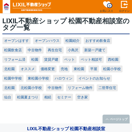
0
お気に入り
ログイン
LIXIL不動産ショップ 松園不動産相談室の
タグ一覧
オープンはすす
オープンハウス
松園紹介
おすすめ飲食店
松園飲食店
中古物件
再生住宅
小鳥沢
新築一戸建て
リフォーム済
松園
賃貸戸建
ペット
ペット相談可
西松園
北松園
オススメ
価格変更
売地
東松園
平屋
松園小学校
松園中学校
東松園小学校
ハロウィン
イベントのお知らせ
北松園
北松園小学校
中古物件
リフォーム物件
二世帯住宅
仙台
松園夏まつり
相続
セミナー
空き家
ページトップ
LIXIL不動産ショップ 松園不動産相談室