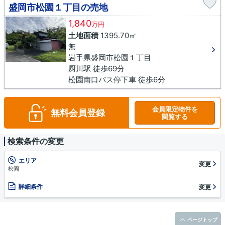
盛岡市松園１丁目の売地
1,840
万円
土地面積
1395.70㎡
無
岩手県盛岡市松園１丁目
厨川駅 徒歩69分
松園南口バス停下車 徒歩6分
会員限定物件を
無料会員登録
閲覧する
検索条件の変更
エリア
変更
松園
詳細条件
変更
ページトップ