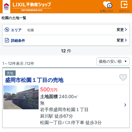
0
お気に入り
ログイン
松園の土地一覧
変更
エリア
松園
変更
詳細条件
12
件
1～12件表示 /12件
売地
盛岡市松園１丁目の売地
500
万円
土地面積
240.00㎡
無
岩手県盛岡市松園１丁目
厨川駅 徒歩67分
松園一丁目バス停下車 徒歩3分